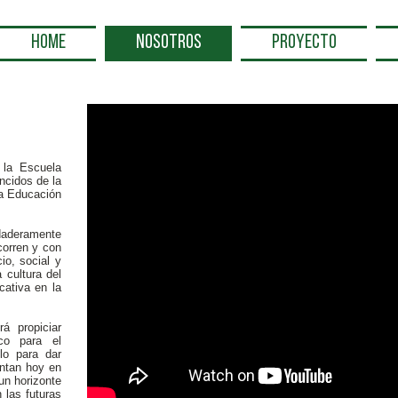
HOME
NOSOTROS
PROYECTO
la Escuela
ncidos de la
la Educación
aderamente
corren y con
io, social y
 cultura del
cativa en la
á propiciar
co para el
lo para dar
entan hoy en
un horizonte
 las futuras