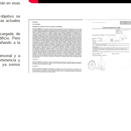
rán en esas
nuestra documentación
 objetivo se
 las actuales
ncargada de
ificio. Pero
añando a la
ersonal y a
rtenencia y
oy ya somos
adillo